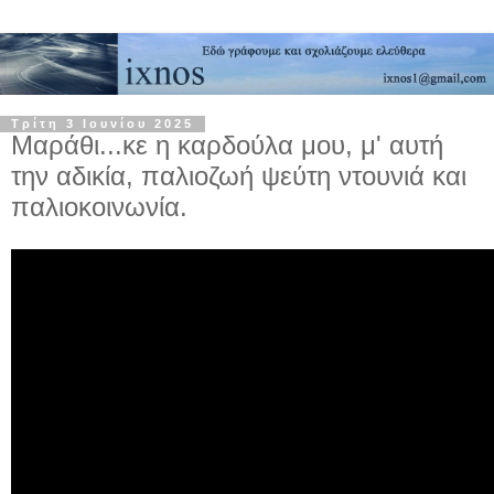
Τρίτη 3 Ιουνίου 2025
Μαράθι...κε η καρδούλα μου, μ' αυτή
την αδικία, παλιοζωή ψεύτη ντουνιά και
παλιοκοινωνία.