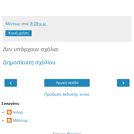
Μέντωρ
στις
8:09 μ.μ.
Κοινή χρήση
Δεν υπάρχουν σχόλια:
Δημοσίευση σχολίου
‹
›
Αρχική σελίδα
Προβολή έκδοσης ιστού
Συνεργάτες
Ixnos
Μέντωρ
Από το
Blogger
.