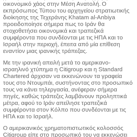
οικονομικό χάος στην Μέση Ανατολή.
Ο
εκπρόσωπος Τύπου του αρχηγείου στρατιωτικής
διοίκησης της Τεχεράνης Khatam al-Anbiya
προειδοποίησε σήμερα πως το Ιράν θα
στοχοθετήσει οικονομικά και τραπεζικά
συμφέροντα που συνδέονται με τις ΗΠΑ και το
Ισραήλ στην περιοχή, έπειτα από μία επίθεση
εναντίον μιας ιρανικής τράπεζας.
Με την ιρανική απειλή μετά το αμερικανο-
ισραηλινό χτύπημα η Citigroup και η Standard
Chartered άρχισαν να εκκενώνουν τα γραφεία
τους στο Ντουμπάι, συστήνοντας στο προσωπικό
τους να κάνει τηλεργασία, ανέφεραν σήμερα
πηγές, καθώς τράπεζες λαμβάνουν προληπτικά
μέτρα, αφού το Ιράν απείλησε τραπεζικά
συμφέροντα στον Κόλπο που συνδέονται με τις
ΗΠΑ και το Ισραήλ.
O αμερικανικός χρηματοπιστωτικός κολοσσός
Citigroup είπε στο προσωπικό του να εκκενώσει