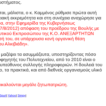
υστήματος.
αι, μάλιστα, ο κ. Καμμένος ρύθμισε πρώτα αυτή
ειακή εκκρεμότητα και στη συνέχεια αναχώρησε για
ερα, στην Εφημερίδα της Κυβερνήσεως
α 7/8/2012) απόφαση του προέδρου της Βουλής με
ουλευτικού Εκπροσώπου της Κ.Ο. ΑΝΕΞΑΡΤΗΤΩΝ
ή του, σε υπάρχουσα κενή οργανική θέση
υ Αλκιβιάδη».
 μαζέψει τα ασυμμάζευτα, υποστηρίζοντας πόσο
υφηγητής του Πολυτεχνείου, από το 2010 είναι ο
 υπεύθυνος συλλογής πληροφοριών. Η δουλειά του
υο, τα πρακτικά, και από διεθνείς οργανισμούς υλικό
 επικαλούνται μεγάλε ζητωπατριώτη.
Spurl
|
Yahoo
|
Simpy
|