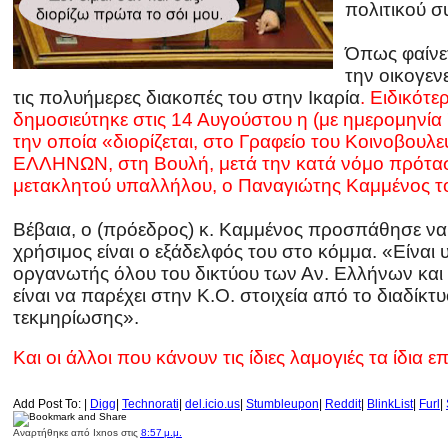
πολιτικού σ
Όπως φαίνετ
την οικογεν
τις πολυήμερες διακοπές του στην Ικαρία
. Ειδικότ
δημοσιεύτηκε στις 14 Αυγούστου η (με ημερομηνί
την οποία «διορίζεται, στο Γραφείο του Κοινοβ
ΕΛΛΗΝΩΝ, στη Βουλή, μετά την κατά νόμο πρότασ
μετακλητού υπαλλήλου, ο Παναγιώτης Καμμένος το
Βέβαια, ο (πρόεδρος) κ. Καμμένος προσπάθησε να
χρήσιμος είναι ο εξάδελφός του στο κόμμα. «Είναι 
οργανωτής όλου του δικτύου των Αν. Ελλήνων και
είναι να παρέχει στην Κ.Ο. στοιχεία από το διαδίκτ
τεκμηρίωσης».
Και οι άλλοι που κάνουν τις ίδιες λαμογιές τα ίδια
Add Post To: |
Digg
|
Technorati
|
del.icio.us
|
Stumbleupon
|
Reddit
|
BlinkList
|
Furl
|
Αναρτήθηκε από
Ixnos
στις
8:57 μ.μ.