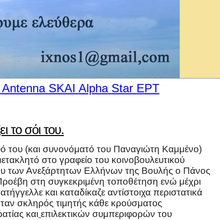
Antenna
SKAI
Alpha
Star
E
ΡΤ
 το σόι του.
φό του (και συνονόματό του Παναγιώτη Καμμένο)
μετακλητό στο γραφείο του κοινοβουλευτικού
 των Ανεξάρτητων Ελλήνων της Βουλής ο Πάνος
Προέβη στη συγκεκριμένη τοποθέτηση ενώ μέχρι
τήγγελλε και καταδίκαζε αντίστοιχα περιστατικά
όταν σκληρός τιμητής κάθε κρούσματος
ρατίας και
επιλεκτικών συμπεριφορών του