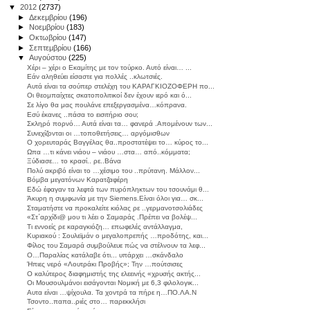
▼
2012
(2737)
►
Δεκεμβρίου
(196)
►
Νοεμβρίου
(183)
►
Οκτωβρίου
(147)
►
Σεπτεμβρίου
(166)
▼
Αυγούστου
(225)
Χέρι – χέρι ο Εκαμίτης με τον τούρκο. Αυτό είναι… ...
Εάν αληθεύει είσαστε για πολλές ..κλωτσιές.
Αυτά είναι τα σούπερ στελέχη του ΚΑΡΑΓΚΙΟΖΟΦΕΡΗ πο...
Οι θεομπαίχτες σκατοπολιτικοί δεν έχουν ιερό και ό...
Σε λίγο θα μας πουλάνε επεξεργασμένα…κόπρανα.
Εσύ έκανες ..πάσα το εισιτήριο σου;
Σκληρό πορνό… Αυτά είναι τα… φανερά .Απομένουν των...
Συνεχίζονται οι …τοποθετήσεις… αργόμισθων
Ο χορευταράς Βαγγέλας θα..προστατέψει το… κύρος το...
Ωπα …τι κάνει νιάου – νιάου …στα… από..κόμματα;
Ξύδιασε… το κρασί.. ρε..Βάνα
Πολύ ακριβό είναι το …χέσιμο του ..πρύτανη. Μάλλον...
Βόμβα μεγατόνων Καρατζαφέρη
Εδώ έφαγαν τα λεφτά των πυρόπληκτων του τσουνάμι θ...
Άκυρη η συμφωνία με την Siemens.Είναι όλοι για… σκ...
Σταματήστε να προκαλείτε κιόλας ρε ..γερμανοτσολιάδες
«Στ΄αρχίδι@ μου τι λέει ο Σαμαράς .Πρέπει να βολέψ...
Τι εννοείς ρε καραγκιόζη… επωφελές αντάλλαγμα,
Κυριακού : Σουλεϊμάν ο μεγαλοπρεπής …προδότης, και...
Φίλος του Σαμαρά συμβούλευε πώς να στέλνουν τα λεφ...
Ο…Παραλίας κατάλαβε ότι... υπάρχει …σκάνδαλο
Ήπιες νερό «Λουτράκι Προβής»; Την …πούτσισες
Ο καλύτερος διαφημιστής της ελεεινής «χρυσής ακτής...
Οι Μουσουλμάνοι εισάγονται Νομική με 6,3 φιλολογικ...
Aυτα είναι …ψίχουλα. Τα χοντρά τα πήρε η…ΠΟ.ΛΑ.Ν
Τσοντο..παπα..ριές στο… παρεκκλήσι