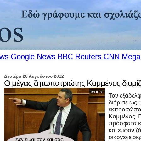
ews
Google News
BBC
Reuters
CNN
Mega
Δευτέρα 20 Αυγούστου 2012
Ο μέγας ζητωπατριώτης Καμμένος διορίζει
Τον εξάδελ
διόρισε ως 
εκπροσώπου
Καμμένος. 
πρόσφατα κα
και εμφανιζ
οικογενειοκ