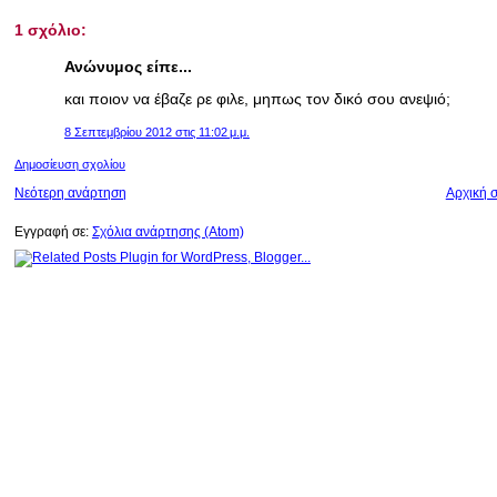
1 σχόλιο:
Ανώνυμος είπε...
και ποιον να έβαζε ρε φιλε, μηπως τον δικό σου ανεψιό;
8 Σεπτεμβρίου 2012 στις 11:02 μ.μ.
Δημοσίευση σχολίου
Νεότερη ανάρτηση
Αρχική σ
Εγγραφή σε:
Σχόλια ανάρτησης (Atom)