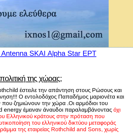
Antenna
SKAI
Alpha
Star
E
ΡΤ
 πολιτική της χώρας;
othchild έστειλε την απάντηση στους Ρώσους και
ρνηση!!! Ο εντολοδόχος Παπαδήμος μαριονέτα και
ν που ζημιώνουν την χώρα .Οι αρμόδιοι του
d energy έμειναν άναυδοι παραλαμβάνοντας
όχι
ου Ελληνικού κράτους στην πρόταση που
ιωτικοποίηση του ελληνικού δικτύου μεταφοράς
γράμμα της εταιρείας Rothchild and Sons, χωρίς