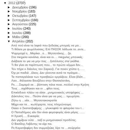
▼
2012
(2737)
►
Δεκεμβρίου
(196)
►
Νοεμβρίου
(183)
►
Οκτωβρίου
(147)
►
Σεπτεμβρίου
(166)
►
Αυγούστου
(225)
►
Ιουλίου
(240)
►
Ιουνίου
(288)
►
Μαΐου
(266)
▼
Απριλίου
(202)
Από πού είναι τα λεφτά που ξοδεύεις μπορείς να μα...
Τι θέλετε ρε ψωμόλυσσες; Επί ΠΑΣΟΚ λάδωσε το..αντε...
Ψυχομαχεί η ..Μαρίκα , ο… Μητσοτάκης… ζει.
Στα megaλα κανάλια, είναι και οι…. megaλες μπουκιές.
Διάβασε το για να μην πας …ξυπόλυτος στα΄γκάθια.
Τι θα γίνει σε περίπτωση που... το πρώτο κόμμα δεν...
Τον πήρε ο διάολος τον Σαρκοζι .Για ποιον χτύπα η…...
Όχι ρε παιδιά ..έλεος. Δεν γίνονται αυτά τα πράγμα...
Τα παπαγαλάκια των πρεσβειών οργιάζουν. Είναι βλέπ...
Λαο…θάλασσα Βενιζέλου στην Θεσσαλονίκη.
Ρε…..Σαμαρά σε …βάπτιση πάνε ποιο..πολλοί στην Κρήτη
Τους …σιχάθηκαν και οι …φίλοι τους.
Επικίνδυνο πλέον να είσαι ..μνημονιακός υποψήφιος ...
Δάκτυλος του… Πούτιν είναι για να μας.... τιμωρήσει.
Ζήτω η …νέα…. Μητσοτακοκρατία
Μέχρι και τα… κωλόχαρτα, τους πληρώνουμε.
Οεεεο ο Σκατατζαφέρης …γλυκοφιλά το φιλαράκι του τ...
Ο Παπαδήμιος εάν δεν είναι φοροφυγάς είναι μέγας …...
Η Χρυσή…. Ευκαιρία;
Δεν γεμίζουν ούτε …ταξί οι μνημονιακοί προδότες.
Ο Βασίλης Λεβέντης τα είχε πει.
Ρε Καρατζαφέρη δεν συμμαζεύεις λίγο το …σούργελο