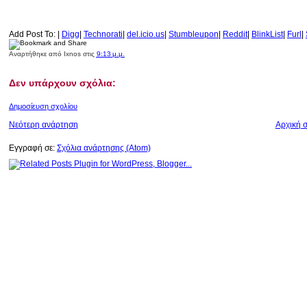
Add Post To: |
Digg
|
Technorati
|
del.icio.us
|
Stumbleupon
|
Reddit
|
BlinkList
|
Furl
|
Αναρτήθηκε από
Ixnos
στις
9:13 μ.μ.
Δεν υπάρχουν σχόλια:
Δημοσίευση σχολίου
Νεότερη ανάρτηση
Αρχική σ
Εγγραφή σε:
Σχόλια ανάρτησης (Atom)