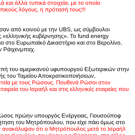
 και άλλα τυπικά στοιχεία, με το οποίο
πικούς λόγους, η πρότασή τους!!!
ύσαν από κοινού με την UBS, ως σύμβουλοι
ς «ελληνικής κυβέρνησης». Το fund energy
ι στο Ευρωπαϊκό Δικαστήριο και στο Βερολίνο,
ν Ράιχενμπαχ.
απή του αμερικανού υφυπουργού Εξωτερικών στην
ής του Ταμείου Αποκρατικοποιήσεων,
στεία με τους Ρώσους. Πουθενά Ρώσοι στον
αιρεία του Ισραήλ και στις ελληνικές εταιρείες που
Ρώσος πρώην υπουργός Ενέργειας, Γιουσούποφ
ήτηση του Μητρόπουλου, που είχε πάει όμως στο
ν ανακάλυψαν ότι ο Μητρόπουλος μετά το Ισραήλ