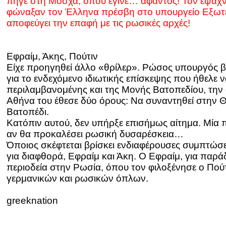
πήγε στη Μόσχα, όπου έγινε… άφαντος! Τον έψαχνε
φώναξαν τον Έλληνα πρέσβη στο υπουργείο Εξωτερ
αποφεύγει την επαφή με τις ρωσικές αρχές!
Εφραίμ, Άκης, Πούτιν
Είχε προηγηθεί άλλο «θρίλερ». Ρώσος υπουργός
για το ενδεχόμενο ιδιωτικής επίσκεψης που ήθελε 
περιλαμβανομένης και της Μονής Βατοπεδίου, την ο
Αθήνα του έθεσε δύο όρους: Να συναντηθεί στην 
Βατοπέδι.
Κατόπιν αυτού, δεν υπήρξε επισήμως αίτημα. Μία π
αν θα προκαλέσει ρωσική δυσαρέσκεια…
Όποιος σκέφτεται βρίσκει ενδιαφέρουσες συμπτώσ
για διαφθορά, Εφραίμ και Άκη. Ο Εφραίμ, για παρά
περιοδεία στην Ρωσία, όπου τον φιλοξένησε ο Πούτ
γερμανικών και ρωσικών όπλων.
greeknation