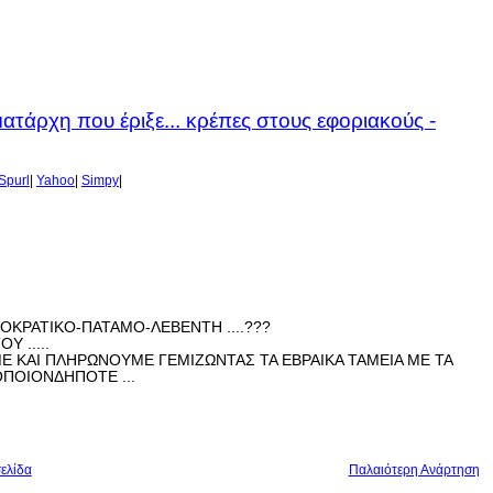
ατάρχη που έριξε... κρέπες στους εφοριακούς -
Spurl
|
Yahoo
|
Simpy
|
ΗΜΟΚΡΑΤΙΚΟ-ΠΑΤΑΜΟ-ΛΕΒΕΝΤΗ ....???
Υ .....
 ΚΑΙ ΠΛΗΡΩΝΟΥΜΕ ΓΕΜΙΖΩΝΤΑΣ ΤΑ ΕΒΡΑΙΚΑ ΤΑΜΕΙΑ ΜΕ ΤΑ
ΟΠΟΙΟΝΔΗΠΟΤΕ ...
ελίδα
Παλαιότερη Ανάρτηση