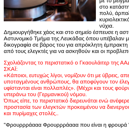
με το μείγμ
στο κατάστη
πολύ, άρπαξ
κυριολεκτικ
νύχια.
Δημιουργήθηκε χάος και στο σημείο έσπευσε η αστ
Αστυνομικό Τμήμα της Λευκάδας όπου υπέβαλαν μ
δικογραφία σε βάρος του για απρόκλητη έμπρακτη
από τους ελεγκτές για να ασκηθούν και οι προβλεπό
Σχολιάζοντας το περιστατικό ο Γκαουλάιτερ της Α
ΣΚΑΪ:
«Κάποιοι, ευτυχώς λίγοι, νομίζουν ότι με ύβρεις, α
υποταγμένους ανθρώπους, θα αποφύγουν τον έλεγχ
υφίστανται είναι πολλαπλές». (Μέχρι και τους φού
υπεράνω του (Γερμανικού) νόμου.
Όπως είπε, το περιστατικό διερευνάται ενώ ανέφερε
προστασία των ελεγκτών προκειμένου να διενεργ
και πυρίμαχες στολές..
"Φρουρρράααα Φρουρρράααα που είναι η φρουρά 