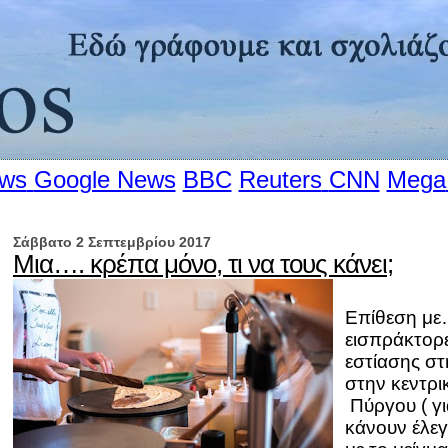
ews
Google News
BBC
Reuters
CNN
Mega
Σάββατο 2 Σεπτεμβρίου 2017
Μια…. κρέπα μόνο, τι να τους κάνει;
Επίθεση με
εισπράκτορ
εστίασης στ
στην
κεντρι
Πύργου ( γι
κάνουν έλεγ