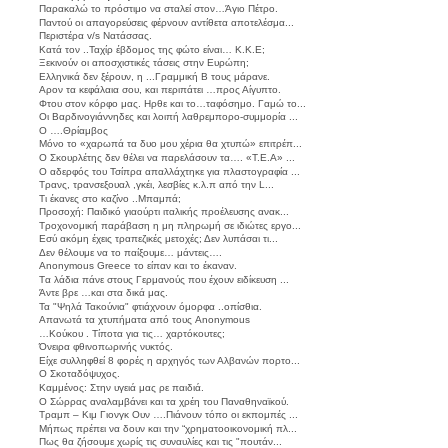
Παρακαλώ το πρόστιμο να σταλεί στον…Άγιο Πέτρο.
Παντού οι απαγορεύσεις φέρνουν αντίθετα αποτελέσμα...
Περιστέρα v/s Νατάσσας.
Κατά τον ..Ταχίρ έβδομος της φώτο είναι… Κ.Κ.Ε;
Ξεκινούν οι αποσχιστικές τάσεις στην Ευρώπη;
Ελληνικά δεν ξέρουν, η ...Γραμμική Β τους μάρανε.
Aρον τα κεφάλαια σου, και περιπάτει …προς Αίγυπτο.
Φτου στον κόρφο μας. Ηρθε και το…ταφόσημο. Γαμώ το...
Οι Βαρδινογιάννηδες και λοιπή λαθρεμπορο-συμμορία ...
Ο ….Θρίαμβος
Μόνο το «χαρωπά τα δυο μου χέρια θα χτυπώ» επιτρέπ...
Ο Σκουρλέτης δεν θέλει να παρελάσουν τα…. «Τ.Ε.Α» ...
Ο αδερφός του Τσίπρα απαλλάχτηκε για πλαστογραφία ...
Τρανς, τρανσεξουαλ ,γκέι, λεσβίες κ.λ.π από την L...
Tι έκανες στο καζίνο ..Μπαμπά;
Προσοχή: Παιδικό γιαούρτι ιταλικής προέλευσης ανακ...
Τροχονομική παράβαση η μη πληρωμή σε ιδιώτες εργο...
Εσύ ακόμη έχεις τραπεζικές μετοχές; Δεν λυπάσαι τι...
Δεν θέλουμε να το παίξουμε… μάντεις….
Anonymous Greece το είπαν και το έκαναν.
Tα λάδια πάνε στους Γερμανούς που έχουν ειδίκευση ...
Άντε βρε …και στα δικά μας.
Τα "Ψηλά Τακούνια" φτιάχνουν όμορφα ..οπίσθια.
Απανωτά τα χτυπήματα από τους Anonymous
…Κούκου . Tίποτα για τις… χαρτόκουτες;
Όνειρα φθινοπωρινής νυκτός.
Είχε συλληφθεί 8 φορές η αρχηγός των Αλβανών πορτο...
O Σκοταδόψυχος.
Καμμένος: Στην υγειά μας ρε παιδιά.
O Σώρρας αναλαμβάνει και τα χρέη του Παναθηναϊκού.
Τραμπ – Κιμ Γιονγκ Ουν ….Πιάνουν τόπο οι εκπομπές ...
Μήπως πρέπει να δουν και την “χρηματοοικονομική πλ...
Πως θα ζήσουμε χωρίς τις συναυλίες και τις "πουτάν...