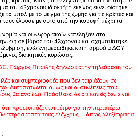
α της κρέπας.
Μόλις οι «ελεγκτές» παρουσιάστηκαν
μα του 43χρονου ιδιοκτήτη εκείνος εκνευρίστηκε
ε το μπολ με το μείγμα της ζύμης για τις κρέπες και
ά τους έλουσε με αυτό από την κορυφή μέχρι τα
υνομία και
οι «εφοριακοί» κατέληξαν στο
ήνυση σε βάρος του 43χρονου και σχηματίστηκε
 εξύβριση, ενώ ενημερώθηκε και η αρμόδια ΔΟΥ
μενες διοικητικές κυρώσεις.
ΑΔΕ, Γιώργος Πιτσιλής δήλωσε στην τηλεόραση του
πειλές και συμπεριφορές που δεν ταιριάζουν σε
ο. Αυταπατώνται όμως και οι συνέπειες που
ρνους θα ανοίξω)
Πρόσθεσε δε ότι κανείς δεν είναι
 ότι προετοιμάζονται μέτρα για την περαιτέρω
ούν απρόσκοπτα τους ελέγχους… όπως αλεξίσφαιρα
"
,