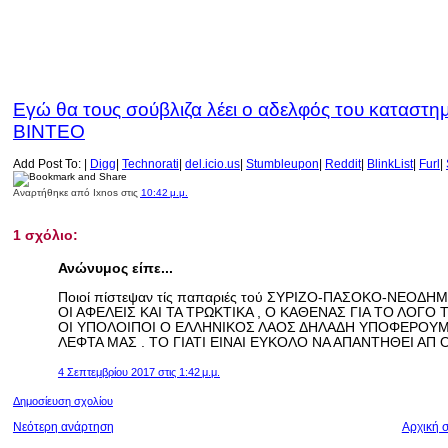
Εγώ θα τους σούβλιζα λέει ο αδελφός του καταστημ
ΒΙΝΤΕΟ
Add Post To: |
Digg
|
Technorati
|
del.icio.us
|
Stumbleupon
|
Reddit
|
BlinkList
|
Furl
|
Αναρτήθηκε από
Ixnos
στις
10:42 μ.μ.
1 σχόλιο:
Ανώνυμος είπε...
Ποιοί πίστεψαν τίς παπαριές τού ΣΥΡΙΖΟ-ΠΑΣΟΚΟ-ΝΕΟΔ
ΟΙ ΑΦΕΛΕΙΣ ΚΑΙ ΤΑ ΤΡΩΚΤΙΚΑ , Ο ΚΑΘΕΝΑΣ ΓΙΑ ΤΟ ΛΟΓΟ ΤΟ
ΟΙ ΥΠΟΛΟΙΠΟΙ Ο ΕΛΛΗΝΙΚΟΣ ΛΑΟΣ ΔΗΛΑΔΗ ΥΠΟΦΕΡΟΥΜΕ
ΛΕΦΤΑ ΜΑΣ . ΤΟ ΓΙΑΤΙ ΕΙΝΑΙ ΕΥΚΟΛΟ ΝΑ ΑΠΑΝΤΗΘΕΙ ΑΠ 
4 Σεπτεμβρίου 2017 στις 1:42 μ.μ.
Δημοσίευση σχολίου
Νεότερη ανάρτηση
Αρχική σ