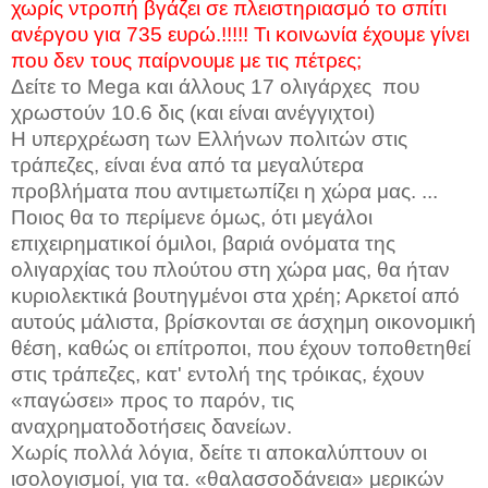
χωρίς ντροπή βγάζει σε πλειστηριασμό το σπίτι
ανέργου για 735 ευρώ.!!!!! Τι κοινωνία έχουμε γίνει
που δεν τους παίρνουμε με τις πέτρες;
Δείτε το
Mega
και άλλους 17 ολιγάρχες
που
χρωστούν 10.6 δις (και είναι ανέγγιχτοι)
H
υπερχρέωση των Ελλήνων πολιτών στις
τράπεζες, είναι ένα από τα μεγαλύτερα
προβλήματα που αντιμετωπίζει η χώρα μας. ...
Ποιος θα το περίμενε όμως, ότι μεγάλοι
επιχειρηματικοί όμιλοι, βαριά ονόματα της
ολιγαρχίας του πλούτου στη χώρα μας, θα ήταν
κυριολεκτικά βουτηγμένοι στα χρέη; Αρκετοί από
αυτούς μάλιστα, βρίσκονται σε άσχημη οικονομική
θέση, καθώς οι επίτροποι, που έχουν τοποθετηθεί
στις τράπεζες, κατ' εντολή της τρόικας, έχουν
«παγώσει» προς το παρόν, τις
αναχρηματοδοτήσεις δανείων.
Χωρίς πολλά λόγια, δείτε τι αποκαλύπτουν οι
ισολογισμοί, για τα. «θαλασσοδάνεια» μερικών