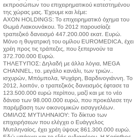
εκπροσώπων του επιχειρηματικού κατεστημένου
της χώρας μας. Έχουμε και λέμε:
AXON
HOLDINGS
: Το επιχειρηματικό όχημα του
Θωμά Λιακουνάκου. Το 2012 παρουσίαζε
τραπεζικό δανεισμό 447.200.000 εκατ. Ευρώ.
Μόνο η θυγατρική του ομίλου
EUROMEDICA
, έχει
χρέη προς τις τράπεζες, που ξεπερνούν τα
372.700.000 Ευρώ.
ΤΗΛΕΤΥΠΟΣ: Δηλαδή με άλλα λόγια,
MEGA
CHANNEL
, το. μεγάλο κανάλι, των τριών..
ισχυρών, Μπόμπολα, Ψυχάρη, Βαρδινογιάννη. Το
2012, λοιπόν, ο τραπεζικός δανεισμός έφτασε τα
123.500.000 ευρώ περίπου, μαζί και με το νέο
δάνειο των 98.000.000 ευρώ, που προκάλεσε την
παρέμβαση των οικονομικών εισαγγελέων.
ΟΜΙΛΟΣ ΜΥΤΙΛΗΝΑΙΟΥ: Το δίκτυο των
επιχειρήσεων που ελέγχει ο Ευάγγελος
Μυτιληναίος, έχει χρέη ύψους 861.300.000 ευρώ.
Εδώ υπάρχει και το εξής ενδιαφέρον. Η
Korintho
ς