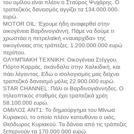
του ομίλου είναι πλέον ο Σταύρος Ψυχάρης. Ο
τραπεζικός δανεισμός αγγίζει τα 134.000.000.
ευρώ.
ΜΟΤΟ
R
OIL
: Έχουμε ήδη αναφερθεί στην
οικογένεια Βαρδινογιάννη. Πάμε να δούμε τι
χρωστάει η πετρελαϊκή «ναυαρχίδα» της
οικογένειας στις τράπεζες. 1.200.000.000 ευρώ
περίπου.
ΟΛΥΜΠΙΑΚΗ ΤΕΧΝΙΚΗ: Οικογένεια Στέγγου,
Πόρτο Καρράς, σκάνδαλο στην Χαλκιδική, και
πάει λέγοντας. Εδώ ο ισολογισμός μας δείχνει
τραπεζικό δανεισμό μόλις 22.900.000 ευρώ.
STAR
CHANNEL
: Πάλι οι Βαρδινογιάννηδες. Ο
τηλεοπτικός σταθμός έχει τραπεζικά χρέη
58.100.000 ευρώ.
ΟΜΙΛΟΣ
ANT
1: Το δημιούργημα του Μίνωα
Κυριακού, το οποίο πλέον κατευθύνει ο υιός,
Θεόδωρος Κυριακού. Τα δάνεια από τις τράπεζες
ξεπερνούν τα 170.000.000 ευρώ.