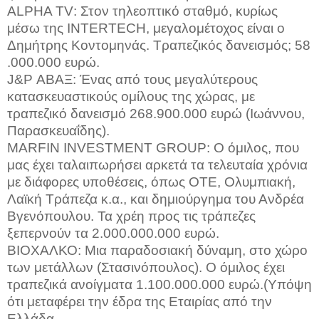
ALPHA
TV
: Στον τηλεοπτικό σταθμό, κυρίως
μέσω της
INTERTECH
, μεγαλομέτοχος είναι ο
Δημήτρης Κοντομηνάς. Τραπεζικός δανεισμός; 58
.000.000 ευρώ.
J
&
P
ΑΒΑΞ: Ένας από τους μεγαλύτερους
κατασκευαστικούς ομίλους της χώρας, με
τραπεζικό δανεισμό 268.900.000 ευρώ (Ιωάννου,
Παρασκευαΐδης).
MARFIN
INVESTMENT
GROUP
: Ο όμιλος, που
μας έχει ταλαιπωρήσει αρκετά τα τελευταία χρόνια
με διάφορες υποθέσεις, όπως ΟΤΕ, Ολυμπιακή,
Λαϊκή Τράπεζα κ.α., και δημιούργημα του Ανδρέα
Βγενόπουλου. Τα χρέη προς τις τράπεζες
ξεπερνούν τα 2.000.000.000 ευρώ.
ΒΙΟΧΑΛΚΟ: Μια παραδοσιακή δύναμη, στο χώρο
των μετάλλων (Στασινόπουλος). Ο όμιλος έχει
τραπεζικά ανοίγματα 1.100.000.000 ευρώ.(Υπόψη
ότι μεταφέρει την έδρα της Εταιρίας από την
Ελλάδα